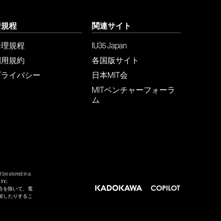
諸規程
関連サイト
倫理規程
IU35 Japan
利用規約
各国版サイト
プライバシー
日本MIT会
MITベンチャーフォーラ
ム
 be stored in a
Inc.
合を除いて、電
製したりするこ