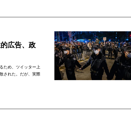
的広告、政
るため、ツイッター上
散された。だが、実際