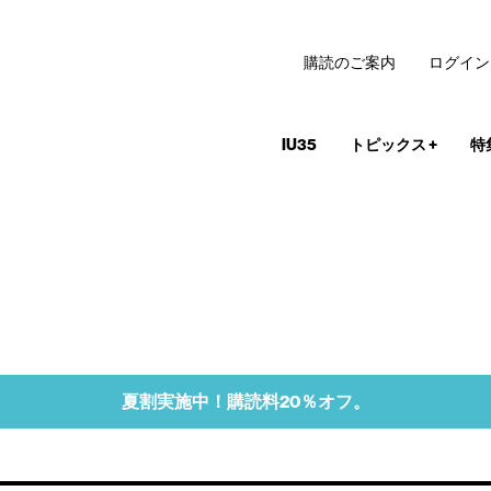
購読のご案内
ログイン
IU35
トピックス
+
特
夏割実施中！購読料20％オフ。