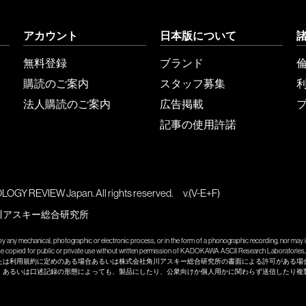
アカウント
日本版について
無料登録
ブランド
購読のご案内
スタッフ募集
法人購読のご案内
広告掲載
記事の使用許諾
GY REVIEW Japan. All rights reserved.
v.(V-E+F)
川アスキー総合研究所
y any mechanical, photographic or electronic process, or in the form of a phonographic recording, nor may it
wise copied for public or private use without written permission of KADOKAWA ASCII Research Laboratories, 
たは利用規約に定めのある場合あるいは株式会社角川アスキー総合研究所の書面による許可がある場
、あるいは口述記録の形態によっても、製品にしたり、公衆向けか個人用かに関わらず送信したり複