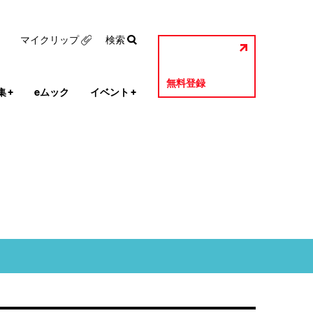
マイクリップ
検索
無料登録
集
+
eムック
イベント
+