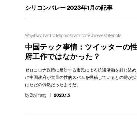
シリコンバレー 2023年1月の記事
Why it's so hard to tell porn spam from Chinese state bots
中国テック事情：ツイッターの性
府工作ではなかった？
ゼロコロナ政策に反対する市民による抗議活動を封じ込め
に中国政府が大量の性的スパムを投稿しているとの噂が拡
はただの偶然だったようだ。
by
Zeyi Yang
2023.1.5