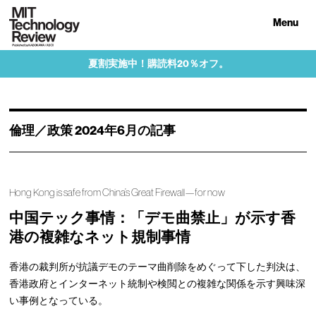
Menu
夏割実施中！購読料20％オフ。
倫理／政策 2024年6月の記事
Hong Kong is safe from China’s Great Firewall—for now
中国テック事情：「デモ曲禁止」が示す香
港の複雑なネット規制事情
香港の裁判所が抗議デモのテーマ曲削除をめぐって下した判決は、
香港政府とインターネット統制や検閲との複雑な関係を示す興味深
い事例となっている。