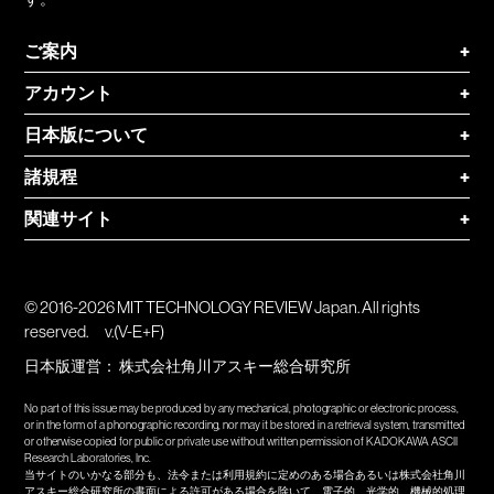
ご案内
+
アカウント
+
日本版について
+
諸規程
+
関連サイト
+
© 2016-2026 MIT TECHNOLOGY REVIEW Japan. All rights
reserved.
v.(V-E+F)
日本版運営：
株式会社角川アスキー総合研究所
No part of this issue may be produced by any mechanical, photographic or electronic process,
or in the form of a phonographic recording, nor may it be stored in a retrieval system, transmitted
or otherwise copied for public or private use without written permission of KADOKAWA ASCII
Research Laboratories, Inc.
当サイトのいかなる部分も、法令または利用規約に定めのある場合あるいは株式会社角川
アスキー総合研究所の書面による許可がある場合を除いて、電子的、光学的、機械的処理