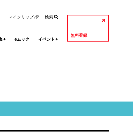
マイクリップ
検索
無料登録
集
+
eムック
イベント
+