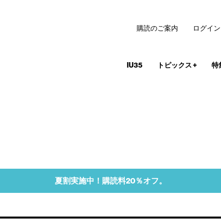
購読のご案内
ログイン
IU35
トピックス
+
特
夏割実施中！購読料20％オフ。