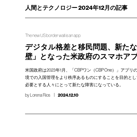
人間とテクノロジー 2024年12月の記事
The new US border wall is an app
デジタル格差と移民問題、新た
壁」となった米政府のスマホア
米国政府は2023年1月、「CBPワン（CBP One）」ア
境での入国管理をより秩序あるものにすることを目的とし
必要とする人々にとって新たな障害になっている。
by
Lorena Rios
2024.12.10