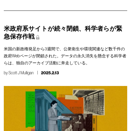
米政府系サイトが続々閉鎖、科学者らが緊
急保存作戦
米国の新政権発足から3週間で、公衆衛生や環境関連など数千件の
政府Webページが閉鎖された。データの永久消失を懸念する科学者
らは、独自のアーカイブ活動に奔走している。
by
Scott J Mulligan
2025.2.13