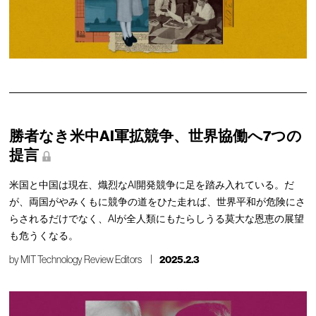
勝者なき米中AI軍拡競争、世界協働へ7つの
提言
米国と中国は現在、熾烈なAI開発競争に足を踏み入れている。だ
が、両国がやみくもに競争の道をひた走れば、世界平和が危険にさ
らされるだけでなく、AIが全人類にもたらしうる莫大な恩恵の展望
も危うくなる。
by
MIT Technology Review Editors
2025.2.3