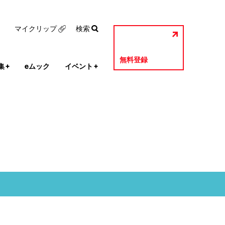
マイクリップ
検索
無料登録
集
+
eムック
イベント
+