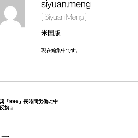
siyuan.meng
[ Siyuan Meng ]
米国版
現在編集中です。
奨「996」長時間労働に中
反旗