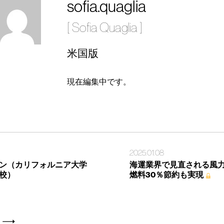
sofia.quaglia
[ Sofia Quaglia ]
米国版
現在編集中です。
2025.01.08
ン（カリフォルニア大学
海運業界で見直される風
校）
燃料30％節約も実現