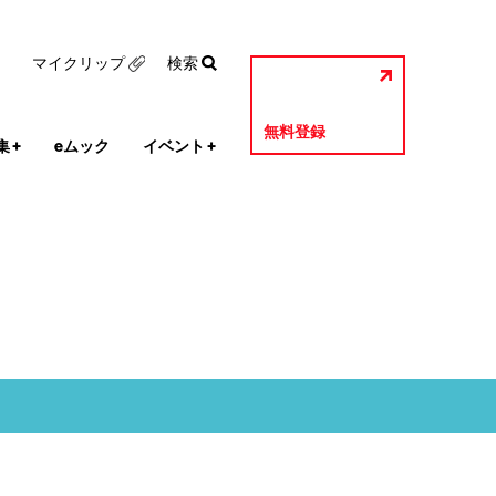
マイクリップ
検索
無料登録
集
+
eムック
イベント
+