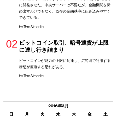
に開発させた。中央サーバーは不要だが、金融機関を締
め出すわけでもなく、既存の金融秩序に組み込みやすく
できている。
by
Tom Simonite
ビットコイン取引、暗号通貨が上限
に達し行き詰まり
ビットコインが能力の上限に到達し、広範囲で利用する
構想が座礁する恐れがある。
by
Tom Simonite
2016年3月
日
月
火
水
木
金
土