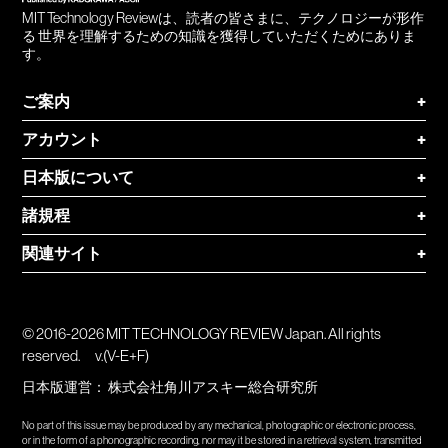
MIT Technology Reviewは、読者の皆さまに、テクノロジーが形作
る 世界を理解するための知識を獲得していただくためにありま
す。
ご案内
+
アカウント
+
日本版について
+
諸規程
+
関連サイト
+
© 2016-2026 MIT TECHNOLOGY REVIEW Japan. All rights
reserved.
v.(V-E+F)
日本版運営：
株式会社角川アスキー総合研究所
No part of this issue may be produced by any mechanical, photographic or electronic process,
or in the form of a phonographic recording, nor may it be stored in a retrieval system, transmitted