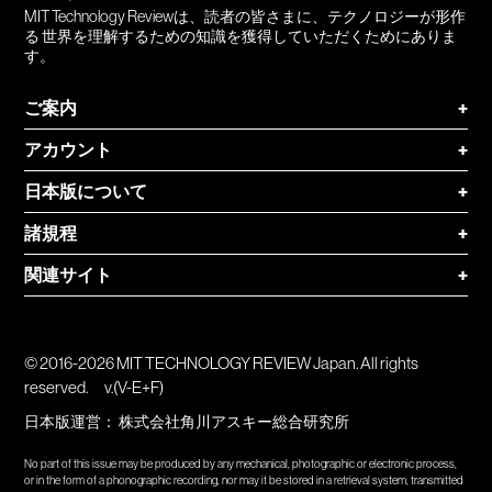
MIT Technology Reviewは、読者の皆さまに、テクノロジーが形作
る 世界を理解するための知識を獲得していただくためにありま
す。
ご案内
+
アカウント
+
日本版について
+
諸規程
+
関連サイト
+
© 2016-2026 MIT TECHNOLOGY REVIEW Japan. All rights
reserved.
v.(V-E+F)
日本版運営：
株式会社角川アスキー総合研究所
No part of this issue may be produced by any mechanical, photographic or electronic process,
or in the form of a phonographic recording, nor may it be stored in a retrieval system, transmitted