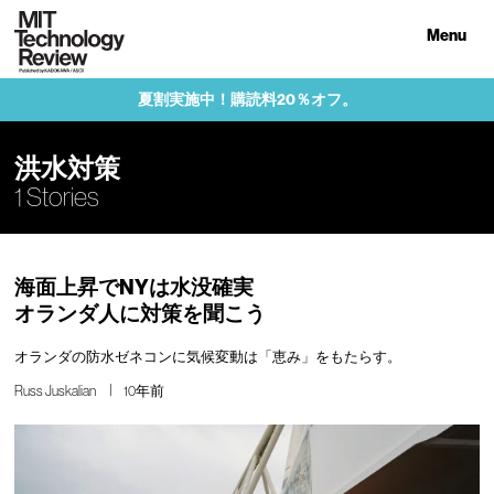
Menu
夏割実施中！購読料20％オフ。
洪水対策
1 Stories
海面上昇でNYは水没確実
オランダ人に対策を聞こう
オランダの防水ゼネコンに気候変動は「恵み」をもたらす。
Russ Juskalian
10年前