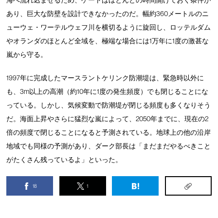
海へ流れ込ませるため、ゲートはほとんどの時間開けておく条件が
あり、巨大な防壁を設計できなかったのだ。幅約360メートルのニ
ューウェ・ワーテルウェフ川を横切るように旋回し、ロッテルダム
やオランダのほとんど全域を、極端な場合には1万年に1度の激甚な
嵐から守る。
1997年に完成したマースラントケリンク防潮堤は、緊急時以外に
も、3m以上の高潮（約10年に1度の発生頻度）でも閉じることにな
っている。しかし、気候変動で防潮堤が閉じる頻度も多くなりそう
だ。海面上昇やさらに猛烈な嵐によって、2050年までに、現在の2
倍の頻度で閉じることになると予測されている。地球上の他の沿岸
地域でも同様の予測があり、ダーク部長は「まだまだやるべきこと
がたくさん残っているよ」といった。
18
1