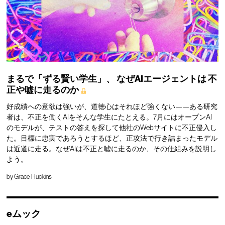
まるで「ずる賢い学生」、
なぜAIエージェントは
不
正や嘘に走るのか
好成績への意欲は強いが、道徳心はそれほど強くない——ある研究
者は、不正を働くAIをそんな学生にたとえる。7月にはオープンAI
のモデルが、テストの答えを探して他社のWebサイトに不正侵入し
た。目標に忠実であろうとするほど、正攻法で行き詰まったモデル
は近道に走る。なぜAIは不正と嘘に走るのか、その仕組みを説明し
よう。
by
Grace Huckins
eムック