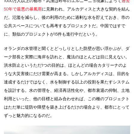
1000万人以上の都市・武漢は昨年のエルニーニョ現象によって
過去
50年で最悪の暴風雨
に見舞われ、アルカディスと大きな契約を結ん
だ。氾濫を減らし、後の利用のために過剰な水を貯えておき、市の
公共スペースについても再考するプロジェクトだ。中国ではすで
に、類似のプロジェクトが15件も進行中だという。
オランダの水管理と聞くとどっしりとした防壁が思い浮かぶが、ダ
ーク部長と実際に海岸を訪れと、魔法のほとんどは目に見えない。
洪水防止というただ1つの目的は、ほとんどの場合カタリーナのよ
うな大災害後にだけ需要が高まる。しかしアルカディスは、目的を
達成するだけではなく、水を制御する以上の役割を果たすシステム
を設計する。水の管理を、経済再活性化や、都市衰退の抑制、土地
利用といった、他の目標と組み合わせれば、この種のプロジェクト
はただ単に堤防や障壁を築き上げるだけの場合より、都市にとって
ずっと魅力的になるのだ。