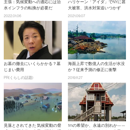
主張：気候変動への適応には治
ハリケーン「アイダ」でNYに甚
水インフラの転換が必要だ
大被害、洪水対策追いつかず
2022.01.06
2021.09.07
お墓の撤去にいくらかかる？墓
海面上昇で数億人の生活が水没
じまい費用
か？従来予測の修正に衝撃
PR(くらしの話題)
2019.11.27
見落とされてきた 気候変動の脅
1mの希望か、永遠の別れか——