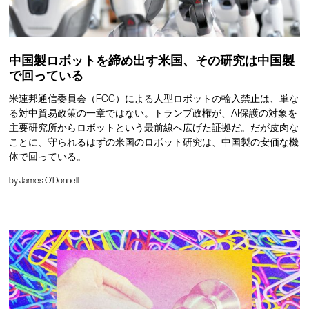
中国製ロボットを締め出す米国、その研究は中国製
で回っている
米連邦通信委員会（FCC）による人型ロボットの輸入禁止は、単な
る対中貿易政策の一章ではない。トランプ政権が、AI保護の対象を
主要研究所からロボットという最前線へ広げた証拠だ。だが皮肉な
ことに、守られるはずの米国のロボット研究は、中国製の安価な機
体で回っている。
by
James O'Donnell