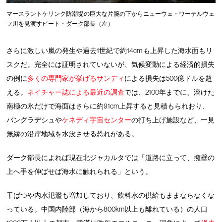
マースラントケリンク防潮堤の巨大な片腕の下からニューウェ・ワーテルウェ
フ川を見渡すピート・ダーク部長（左）
さらに激しい嵐の発生や過去1世紀で約14cm も上昇した海水面もリ
スクだ。完全には証明されていないが、気候変動による経済的損失
の例に
多くの専門家が挙げるサンディ
による損失は500億ドルを超
える。
ネイチャー誌による最近の調査
では、2100年までに、溶けた
南極の氷だけで海面はさらに約91cm上昇すると見積もられおり、
バングラデシュや
ケネディ宇宙センター
の打ち上げ施設など、一見
無縁の沿岸地域を水没させる恐れがある。
ダーク部長によれば現在北ジャカルタでは「道路に立って、擁壁の
上へ手を伸ばせば海水に触れられる」という。
干ばつや内水氾濫も増加しており、飲料水の供給もままならなくな
っている。中国内陸部（海から800km以上も離れている）の人口