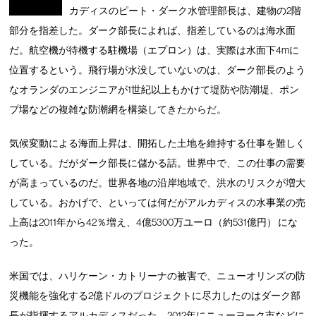
カディスのピート・ダーク水管理部長は、建物の2階
部分を指差した。ダーク部長によれば、指差しているのは海水面
だ。航空機が待機する駐機場（エプロン）は、実際は水面下4mに
位置するという。飛行場が水没していないのは、ダーク部長のよう
なオランダのエンジニアが1世紀以上もかけて堤防や防潮堤、ポン
プ場などの複雑な防潮網を構築してきたからだ。
気候変動による海面上昇は、開拓した土地を維持する仕事を難しく
している。だがダーク部長に儲かる話。世界中で、この仕事の需要
が高まっているのだ。世界各地の沿岸地域で、洪水のリスクが増大
している。おかげで、といっては何だがアルカディスの水事業の売
上高は2011年から42％増え、4億5300万ユーロ（約531億円） にな
った。
米国では、ハリケーン・カトリーナの被害で、ニューオリンズの防
災機能を強化する2億ドルのプロジェクトに尽力したのはダーク部
長が指揮するアルカディスだった。2012年にニューヨーク市などに