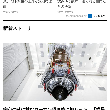
威、 地下水位の上昇が深刻な理
沈みゆく故郷、 迫られる住民た
由
ちの決断
2022.01.26
2024.08.20
Recommended by
新着ストーリー
宇宙の謎に挑むローマン望遠鏡に加わった、「惑星