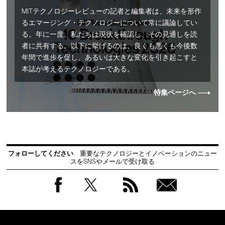
MITテクノロジーレビューの記者と編集者は、未来を形作
るエマージング・テクノロジーについて常に議論してい
る。年に一度、私たちは現状を確認し、その見通しを読
者に共有する。以下に挙げるのは、良くも悪くも今後数
年間で進歩を促し、あるいは大きな変化を引き起こすと
本誌が考えるテクノロジーである。
特集ページへ
フォローしてください
重要なテクノロジーとイノベーションのニュー
スをSNSやメールで受け取る
Facebook
Twitter
RSS
無料
会員
登録