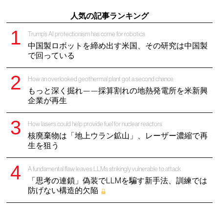
人気の記事ランキング
Trump’s AI protectionism has come for robotics
中国製ロボットを締め出す米国、その研究は中国製
で回っている
How an overlooked geothermal plant got a second chance
もっと深く掘れ——採算割れの地熱発電所を米新興
企業が再生
How lasers could help provide fuel for nuclear reactors
核廃棄物は「地上ウラン鉱山」、レーザー濃縮で再
生を狙う
A fundamental flaw leaves LLMs strikingly vulnerable to attack
「思考の連鎖」偽装でLLMを騙す新手法、訓練では
防げない構造的欠陥