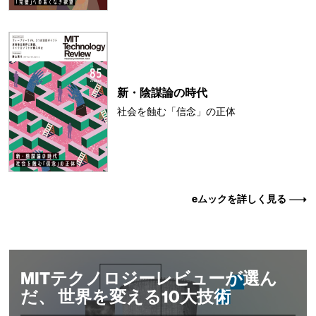
新・陰謀論の時代
社会を蝕む「信念」の正体
eムックを詳しく見る
MITテクノロジーレビューが選ん
だ、 世界を変える10大技術