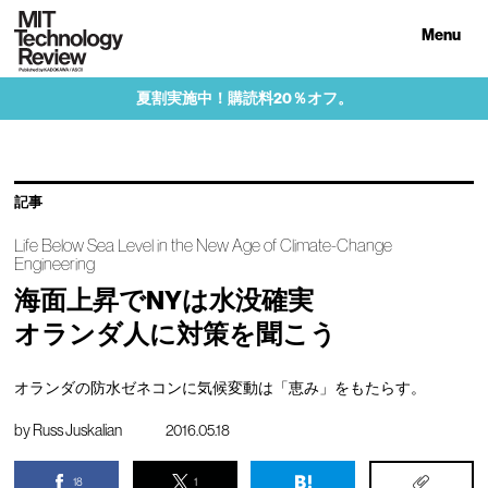
Menu
夏割実施中！購読料20％オフ。
記事
Life Below Sea Level in the New Age of Climate-Change
Engineering
海面上昇でNYは水没確実
オランダ人に対策を聞こう
オランダの防水ゼネコンに気候変動は「恵み」をもたらす。
by
Russ Juskalian
2016.05.18
18
1