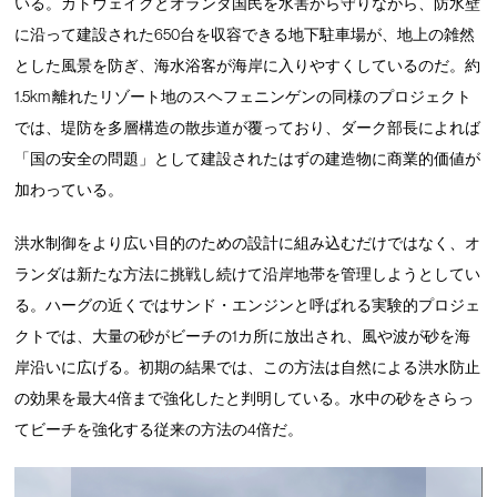
いる。カトウェイクとオランダ国民を水害から守りながら、防水壁
に沿って建設された650台を収容できる地下駐車場が、地上の雑然
とした風景を防ぎ、海水浴客が海岸に入りやすくしているのだ。約
1.5km 離れたリゾート地のスヘフェニンゲンの同様のプロジェクト
では、堤防を多層構造の散歩道が覆っており、ダーク部長によれば
「国の安全の問題」として建設されたはずの建造物に商業的価値が
加わっている。
洪水制御をより広い目的のための設計に組み込むだけではなく、オ
ランダは新たな方法に挑戦し続けて沿岸地帯を管理しようとしてい
る。ハーグの近くではサンド・エンジンと呼ばれる実験的プロジェ
クトでは、大量の砂がビーチの1カ所に放出され、風や波が砂を海
岸沿いに広げる。初期の結果では、この方法は自然による洪水防止
の効果を最大4倍まで強化したと判明している。水中の砂をさらっ
てビーチを強化する従来の方法の4倍だ。