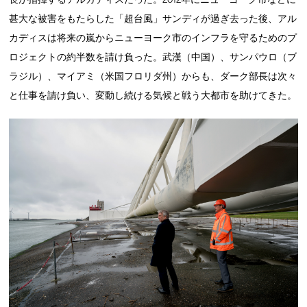
甚大な被害をもたらした「超台風」サンディが過ぎ去った後、アル
カディスは将来の嵐からニューヨーク市のインフラを守るためのプ
ロジェクトの約半数を請け負った。武漢（中国）、サンパウロ（ブ
ラジル）、マイアミ（米国フロリダ州）からも、ダーク部長は次々
と仕事を請け負い、変動し続ける気候と戦う大都市を助けてきた。