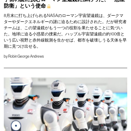
防衛」という使命
8月末に打ち上げられるNASAのローマン宇宙望遠鏡は、ダークマ
ターやダークエネルギーの謎に迫るために設計された。だが研究者
チームは、この望遠鏡がもう一つの役割を果たせることに気づい
た。地球に迫る小惑星の捜索だ。ハッブル宇宙望遠鏡の約100倍と
いう広い視野と赤外線観測を生かせば、都市を破壊しうる天体を早
期に見つけ出せる。
by
Robin George Andrews