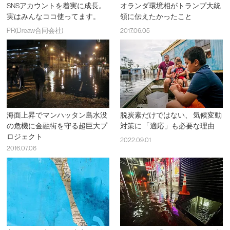
SNSアカウントを着実に成長。
オランダ環境相がトランプ大統
実はみんなココ使ってます。
領に伝えたかったこと
PR(Dreaw合同会社)
2017.06.05
海面上昇でマンハッタン島水没
脱炭素だけではない、 気候変動
の危機に金融街を守る超巨大プ
対策に 「適応」も必要な理由
ロジェクト
2022.09.01
2016.07.06