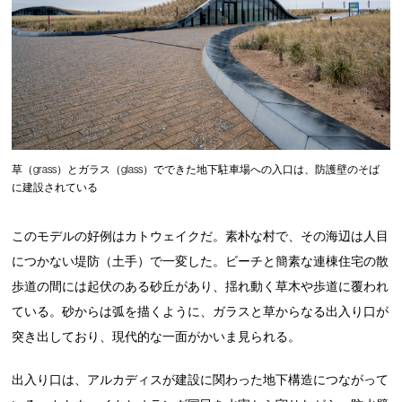
草（grass）とガラス（glass）でできた地下駐車場への入口は、防護壁のそば
に建設されている
このモデルの好例はカトウェイクだ。素朴な村で、その海辺は人目
につかない堤防（土手）で一変した。ビーチと簡素な連棟住宅の散
歩道の間には起伏のある砂丘があり、揺れ動く草木や歩道に覆われ
ている。砂からは弧を描くように、ガラスと草からなる出入り口が
突き出しており、現代的な一面がかいま見られる。
出入り口は、アルカディスが建設に関わった地下構造につながって