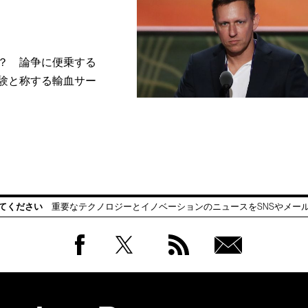
？ 論争に便乗する
験と称する輸血サー
てください
重要なテクノロジーとイノベーションのニュースをSNSやメー
Facebook
Twitter
RSS
無料
会員
登録