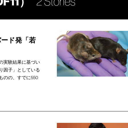
F11）
2 Stories
バード発「若
の実験結果に基づい
り因子」としている
のの、すでに550