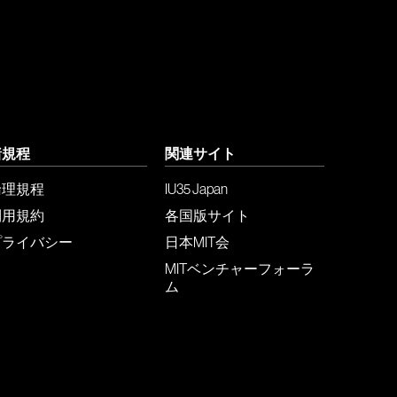
諸規程
関連サイト
倫理規程
IU35 Japan
利用規約
各国版サイト
プライバシー
日本MIT会
MITベンチャーフォーラ
ム