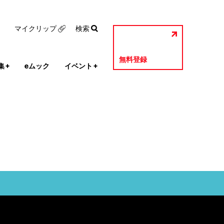
マイクリップ
検索
無料登録
集
+
eムック
イベント
+