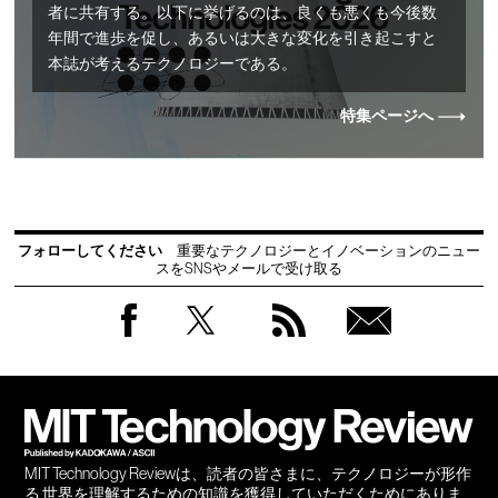
者に共有する。以下に挙げるのは、良くも悪くも今後数
年間で進歩を促し、あるいは大きな変化を引き起こすと
本誌が考えるテクノロジーである。
特集ページへ
フォローしてください
重要なテクノロジーとイノベーションのニュー
スをSNSやメールで受け取る
Facebook
Twitter
RSS
無料
会員
登録
MIT Technology Reviewは、読者の皆さまに、テクノロジーが形作
る 世界を理解するための知識を獲得していただくためにありま