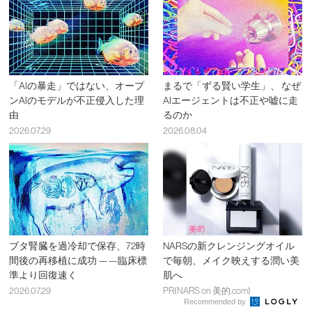
「AIの暴走」ではない、オープ
まるで「ずる賢い学生」、 なぜ
ンAIのモデルが不正侵入した理
AIエージェントは不正や嘘に走
由
るのか
2026.07.29
2026.08.04
ブタ腎臓を過冷却で保存、72時
NARSの新クレンジングオイル
間後の再移植に成功 ——臨床標
で毎朝、メイク映えする潤い美
準より回復速く
肌へ
2026.07.29
PR(NARS on 美的.com)
Recommended by