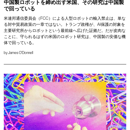
中国製ロボットを締め出す米国、その研究は中国製
で回っている
米連邦通信委員会（FCC）による人型ロボットの輸入禁止は、単な
る対中貿易政策の一章ではない。トランプ政権が、AI保護の対象を
主要研究所からロボットという最前線へ広げた証拠だ。だが皮肉な
ことに、守られるはずの米国のロボット研究は、中国製の安価な機
体で回っている。
by
James O'Donnell