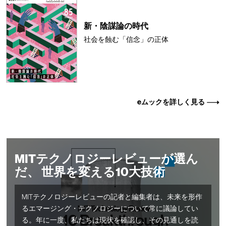
新・陰謀論の時代
社会を蝕む「信念」の正体
eムックを詳しく見る
MITテクノロジーレビューが選ん
だ、 世界を変える10大技術
MITテクノロジーレビューの記者と編集者は、未来を形作
るエマージング・テクノロジーについて常に議論してい
る。年に一度、私たちは現状を確認し、その見通しを読