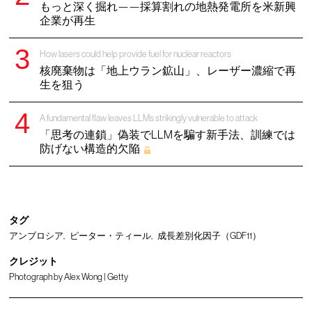
もっと深く掘れ——採算割れの地熱発電所を米新興
企業が再生
How lasers could help provide fuel for nuclear reactors
核廃棄物は「地上ウラン鉱山」、レーザー濃縮で再
生を狙う
A fundamental flaw leaves LLMs strikingly vulnerable to attack
「思考の連鎖」偽装でLLMを騙す新手法、訓練では
防げない構造的欠陥
タグ
アンブロシア
ピーター・ティール
成長差別化因子（GDF11）
クレジット
Photograph by Alex Wong | Getty