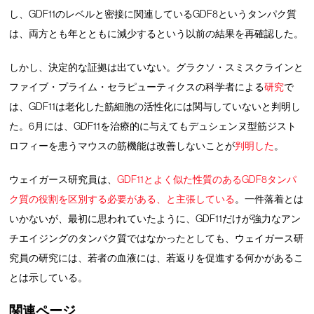
し、GDF11のレベルと密接に関連しているGDF8というタンパク質
は、両方とも年とともに減少するという以前の結果を再確認した。
しかし、決定的な証拠は出ていない。グラクソ・スミスクラインと
ファイブ・プライム・セラピューティクスの科学者による
研究
で
は、GDF11は老化した筋細胞の活性化には関与していないと判明し
た。6月には、GDF11を治療的に与えてもデュシェンヌ型筋ジスト
ロフィーを患うマウスの筋機能は改善しないことが
判明した
。
ウェイガース研究員は、
GDF11とよく似た性質のあるGDF8タンパ
ク質の役割を区別する必要がある、と主張している
。一件落着とは
いかないが、最初に思われていたように、GDF11だけが強力なアン
チエイジングのタンパク質ではなかったとしても、ウェイガース研
究員の研究には、若者の血液には、若返りを促進する何かがあるこ
とは示している。
関連ページ