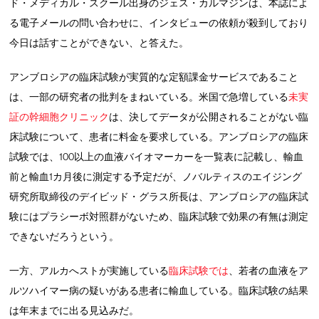
ド・メディカル・スクール出身のジェス・カルマジンは、本誌によ
る電子メールの問い合わせに、インタビューの依頼が殺到しており
今日は話すことができない、と答えた。
アンブロシアの臨床試験が実質的な定額課金サービスであること
は、一部の研究者の批判をまねいている。米国で急増している
未実
証の幹細胞クリニック
は、決してデータが公開されることがない臨
床試験について、患者に料金を要求している。アンブロシアの臨床
試験では、100以上の血液バイオマーカーを一覧表に記載し、輸血
前と輸血1カ月後に測定する予定だが、ノバルティスのエイジング
研究所取締役のデイビッド・グラス所長は、アンブロシアの臨床試
験にはプラシーボ対照群がないため、臨床試験で効果の有無は測定
できないだろうという。
一方、アルカへストが実施している
臨床試験では
、若者の血液をア
ルツハイマー病の疑いがある患者に輸血している。臨床試験の結果
は年末までに出る見込みだ。