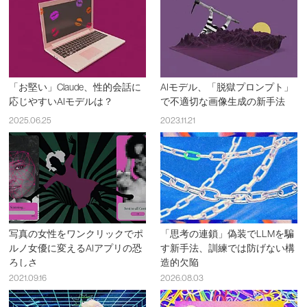
「お堅い」Claude、性的会話に
AIモデル、「脱獄プロンプト」
応じやすいAIモデルは？
で不適切な画像生成の新手法
2025.06.25
2023.11.21
写真の女性をワンクリックでポ
「思考の連鎖」偽装でLLMを騙
ルノ女優に変えるAIアプリの恐
す新手法、訓練では防げない構
ろしさ
造的欠陥
2021.09.16
2026.08.03