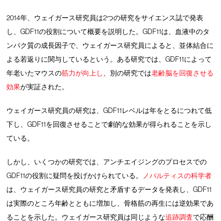
2014年、ウェイガース研究員は2つの研究をサイエンス誌で発表
し、GDF11の役割について概要を説明した。GDF11は、血液中のタ
ンパク質の成長因子で、ウェイガース研究員によると、並体結合に
よる若返りに関与しているという。ある研究では、GDF11によって
年老いたマウスの
筋力が向上し
、別の研究では
老齢脳を回復させる
効果
が実証された。
ウェイガース研究員の研究は、GDF11レベルは年をとるにつれて低
下し、GDF11を回復させることで劇的な効果が得られることを示し
ている。
しかし、いくつかの研究では、アンチエイジングのプロセスでの
GDF11の役割に疑問を投げかけられている。
ノバルティスの科学者
は、ウェイガース研究員の研究と矛盾するデータを発表し、GDF11
は実際のところ年齢とともに増加し、骨格筋の再生には逆効果であ
ることを示した。ウェイガース研究員は同じような
追跡調査
で応酬