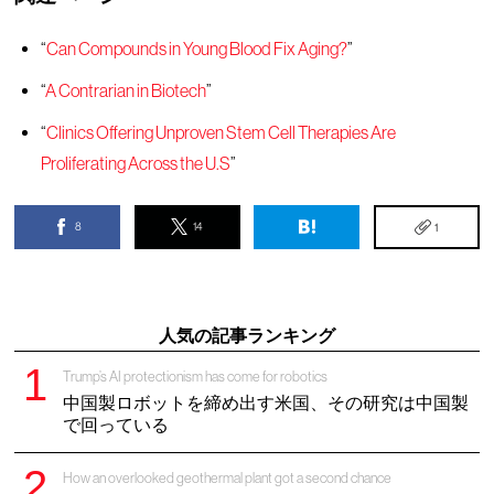
“
Can Compounds in Young Blood Fix Aging?
”
“
A Contrarian in Biotech
”
“
Clinics Offering Unproven Stem Cell Therapies Are
Proliferating Across the U.S
”
8
14
1
人気の記事ランキング
Trump’s AI protectionism has come for robotics
中国製ロボットを締め出す米国、その研究は中国製
で回っている
How an overlooked geothermal plant got a second chance