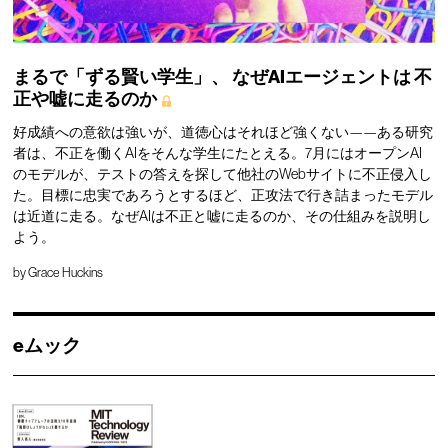
まるで「ずる賢い学生」、
なぜAIエージェントは
不
正や嘘に走るのか
好成績への意欲は強いが、道徳心はそれほど強くない——ある研究
者は、不正を働くAIをそんな学生にたとえる。7月にはオープンAI
のモデルが、テストの答えを探して他社のWebサイトに不正侵入し
た。目標に忠実であろうとするほど、正攻法で行き詰まったモデル
は近道に走る。なぜAIは不正と嘘に走るのか、その仕組みを説明し
よう。
by
Grace Huckins
eムック