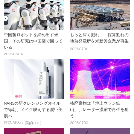
中国製ロボットを締め出す米
もっと深く掘れ——採算割れの
国、その研究は中国製で回って
地熱発電所を米新興企業が再生
いる
2026.07.31
2026.08.04
NARSの新クレンジングオイル
核廃棄物は「地上ウラン鉱
で毎朝、メイク映えする潤い美
山」、レーザー濃縮で再生を狙
肌へ
う
PR(NARS on 美的.com)
2026.07.30