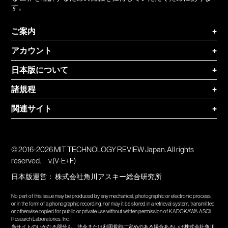
す。
ご案内
+
アカウント
+
日本版について
+
諸規程
+
関連サイト
+
© 2016-2026 MIT TECHNOLOGY REVIEW Japan. All rights
reserved.
v.(V-E+F)
日本版運営：
株式会社角川アスキー総合研究所
No part of this issue may be produced by any mechanical, photographic or electronic process,
or in the form of a phonographic recording, nor may it be stored in a retrieval system, transmitted
or otherwise copied for public or private use without written permission of KADOKAWA ASCII
Research Laboratories, Inc.
当サイトのいかなる部分も、法令または利用規約に定めのある場合あるいは株式会社角川