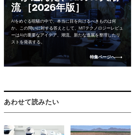
流 ［2026年版］
AIをめぐる喧騒の中で、本当に目を向けるべきものは何
か。この問いに対する答えとして、MITテクノロジーレビュ
ーはAIの重要なアイデア、潮流、新たな進展を整理したリ
ストを発表する。
特集ページへ
あわせて読みたい