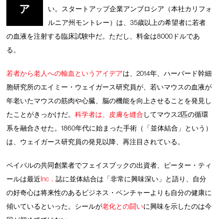
ア
い。スタートアップ企業アンブロシア（本社カリフォ
ルニア州モントレー）は、35歳以上の希望者に若者
の血液を注射する臨床試験中だ。ただし、料金は8000ドルであ
る。
若者から老人への輸血というアイデア
は、2014年、ハーバード幹細
胞研究所のエイミー・ウェイガース研究員が、若いマウスの血液が
年老いたマウスの筋肉や心臓、脳の機能を向上させることを発見し
たことがきっかけだ。
科学者は、皮膚を縫合
してマウス2匹の循環
系を融合させた。1860年代に始まった手術（「並体結合」という）
は、ウェイガース研究員の発見以降、再注目されている。
ペイパルの共同創業者でフェイスブックの出資者、ピーター・ティ
ールは最近
Inc．
誌に並体結合は「非常に興味深い」と語り、自分
の好奇心は将来性のあるビジネス・ベンチャーよりも自分の健康に
傾いているといった。シールが
老化との闘い
に興味を示したのは今