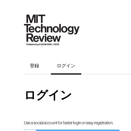
登録
ログイン
ログイン
Use a social account for faster login or easy registration.