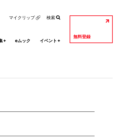
マイクリップ
検索
無料登録
集
+
eムック
イベント
+