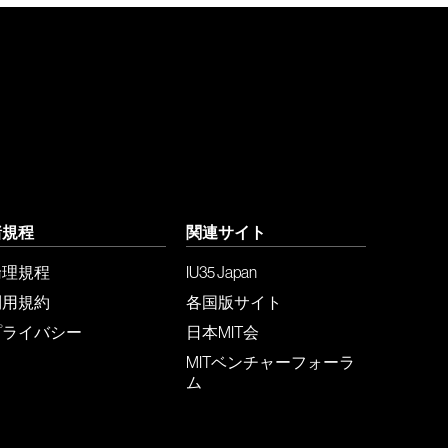
諸規程
関連サイト
倫理規程
IU35 Japan
利用規約
各国版サイト
プライバシー
日本MIT会
MITベンチャーフォーラ
ム