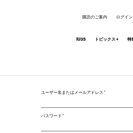
購読のご案内
ログイン
IU35
トピックス
+
特
必
ユーザー名またはメールアドレス
*
須
必
パスワード
*
須