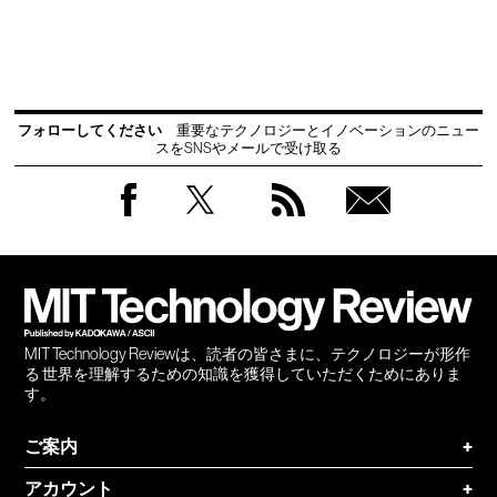
フォローしてください
重要なテクノロジーとイノベーションのニュー
スをSNSやメールで受け取る
Facebook
Twitter
RSS
無料
会員
登録
MIT Technology Reviewは、読者の皆さまに、テクノロジーが形作
る 世界を理解するための知識を獲得していただくためにありま
す。
ご案内
+
アカウント
+