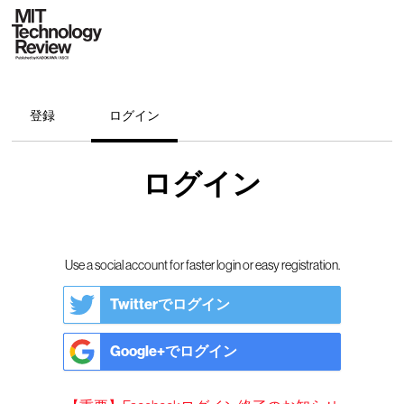
登録
ログイン
ログイン
Use a social account for faster login or easy registration.
Twitterでログイン
Google+でログイン