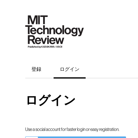
登録
ログイン
ログイン
Use a social account for faster login or easy registration.