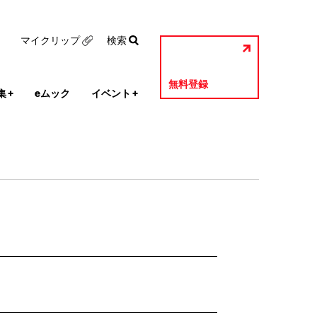
マイクリップ
検索
無料登録
集
+
eムック
イベント
+