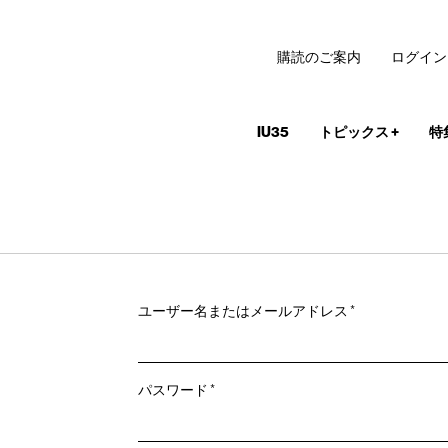
購読のご案内
ログイン
IU35
トピックス
+
特
必
ユーザー名またはメールアドレス
*
須
必
パスワード
*
須