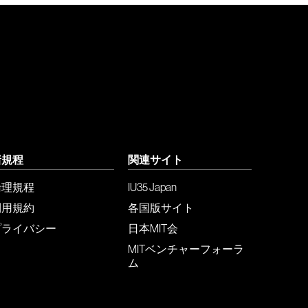
諸規程
関連サイト
倫理規程
IU35 Japan
利用規約
各国版サイト
プライバシー
日本MIT会
MITベンチャーフォーラ
ム