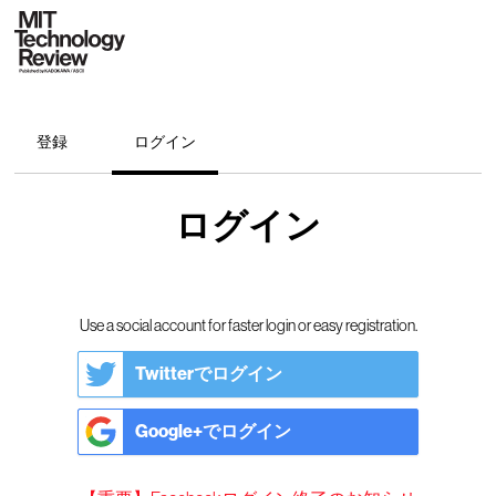
登録
ログイン
ログイン
Use a social account for faster login or easy registration.
Twitterでログイン
Google+でログイン