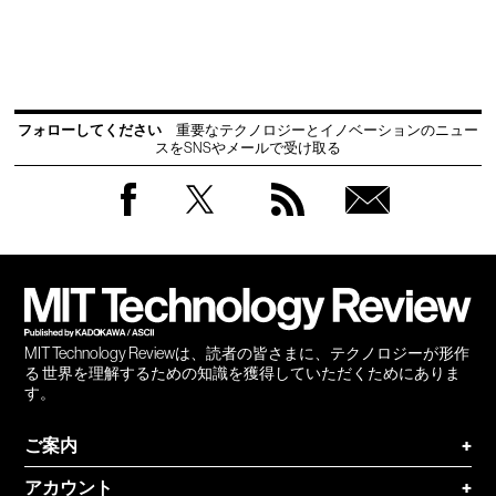
フォローしてください
重要なテクノロジーとイノベーションのニュー
スをSNSやメールで受け取る
Facebook
Twitter
RSS
無料
会員
登録
MIT Technology Reviewは、読者の皆さまに、テクノロジーが形作
る 世界を理解するための知識を獲得していただくためにありま
す。
ご案内
+
アカウント
+