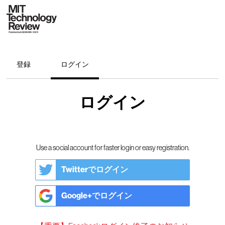
登録
ログイン
ログイン
Use a social account for faster login or easy registration.
Twitterでログイン
Google+でログイン