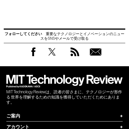
フォローしてください
重要なテクノロジーとイノベーションのニュー
スをSNSやメールで受け取る
Facebook
Twitter
RSS
無料
会員
登録
MIT Technology Reviewは、読者の皆さまに、テクノロジーが形作
る 世界を理解するための知識を獲得していただくためにありま
す。
ご案内
+
アカウント
+