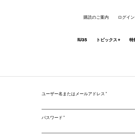
購読のご案内
ログイン
IU35
トピックス
+
特
必
ユーザー名またはメールアドレス
*
須
必
パスワード
*
須