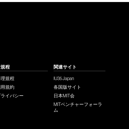
諸規程
関連サイト
倫理規程
IU35 Japan
利用規約
各国版サイト
プライバシー
日本MIT会
MITベンチャーフォーラ
ム