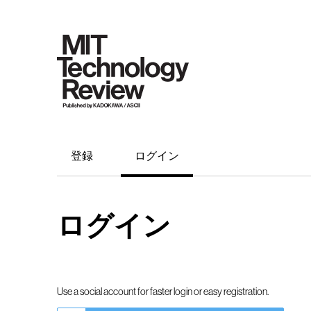
登録
ログイン
ログイン
Use a social account for faster login or easy registration.