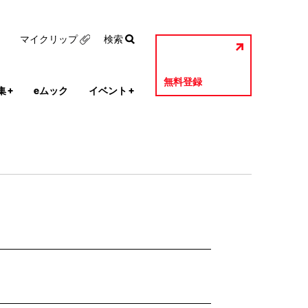
マイクリップ
検索
無料登録
集
+
eムック
イベント
+