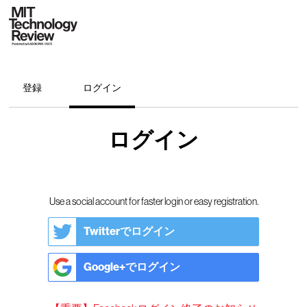
登録
ログイン
ログイン
Use a social account for faster login or easy registration.
Twitterでログイン
Google+でログイン