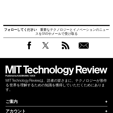
フォローしてください
重要なテクノロジーとイノベーションのニュー
スをSNSやメールで受け取る
Facebook
Twitter
RSS
無料
会員
登録
MIT Technology Reviewは、読者の皆さまに、テクノロジーが形作
る 世界を理解するための知識を獲得していただくためにありま
す。
ご案内
+
アカウント
+