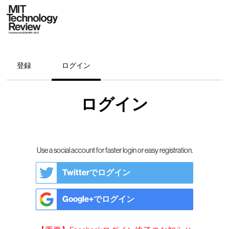
登録
ログイン
ログイン
Use a social account for faster login or easy registration.
Twitterでログイン
Google+でログイン