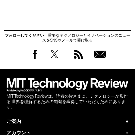
フォローしてください
重要なテクノロジーとイノベーションのニュー
スをSNSやメールで受け取る
Facebook
Twitter
RSS
無料
会員
登録
MIT Technology Reviewは、読者の皆さまに、テクノロジーが形作
る 世界を理解するための知識を獲得していただくためにありま
す。
ご案内
+
アカウント
+