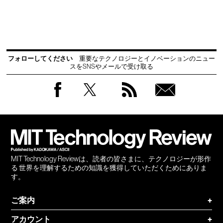
フォローしてください
重要なテクノロジーとイノベーションのニュー
スをSNSやメールで受け取る
Facebook
Twitter
RSS
無料
会員
登録
MIT Technology Reviewは、読者の皆さまに、テクノロジーが形作
る 世界を理解するための知識を獲得していただくためにありま
す。
ご案内
+
アカウント
+