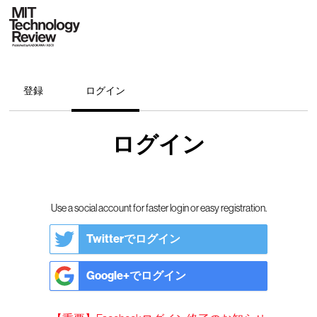
登録
ログイン
ログイン
Use a social account for faster login or easy registration.
Twitterでログイン
Google+でログイン