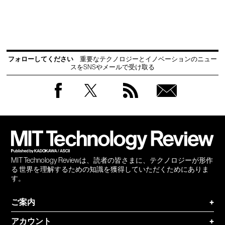
フォローしてください
重要なテクノロジーとイノベーションのニュー
スをSNSやメールで受け取る
Facebook
Twitter
RSS
無料
会員
登録
MIT Technology Reviewは、読者の皆さまに、テクノロジーが形作
る 世界を理解するための知識を獲得していただくためにありま
す。
ご案内
+
アカウント
+