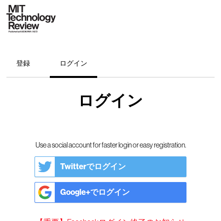
登録
ログイン
ログイン
Use a social account for faster login or easy registration.
Twitterでログイン
Google+でログイン