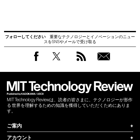
フォローしてください
重要なテクノロジーとイノベーションのニュー
スをSNSやメールで受け取る
Facebook
Twitter
RSS
無料
会員
登録
MIT Technology Reviewは、読者の皆さまに、テクノロジーが形作
る 世界を理解するための知識を獲得していただくためにありま
す。
ご案内
+
アカウント
+