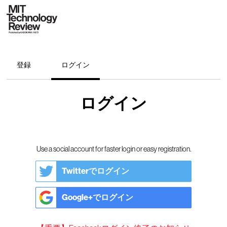
登録
ログイン
ログイン
Use a social account for faster login or easy registration.
Twitterでログイン
Google+でログイン