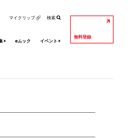
マイクリップ
検索
無料登録
集
+
eムック
イベント
+