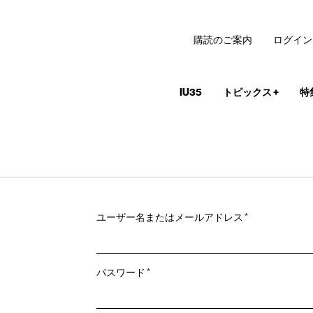
購読のご案内
ログイン
IU35
トピックス
+
特
必
ユーザー名またはメールアドレス
*
須
必
パスワード
*
須