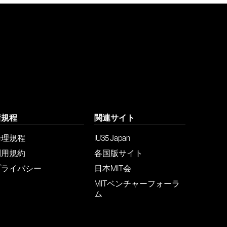
諸規程
関連サイト
倫理規程
IU35 Japan
利用規約
各国版サイト
プライバシー
日本MIT会
MITベンチャーフォーラ
ム