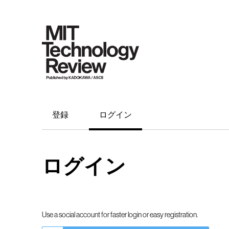
登録
ログイン
ログイン
Use a social account for faster login or easy registration.