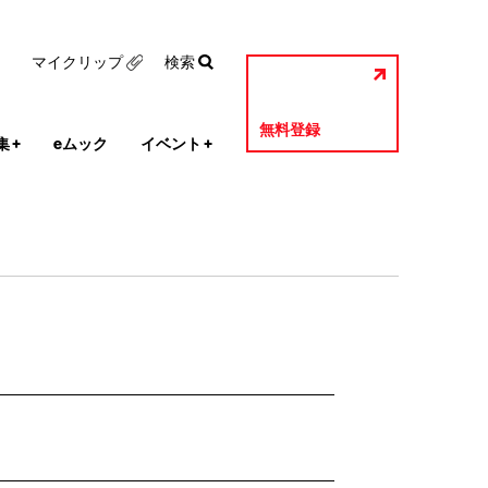
マイクリップ
検索
無料登録
集
+
eムック
イベント
+