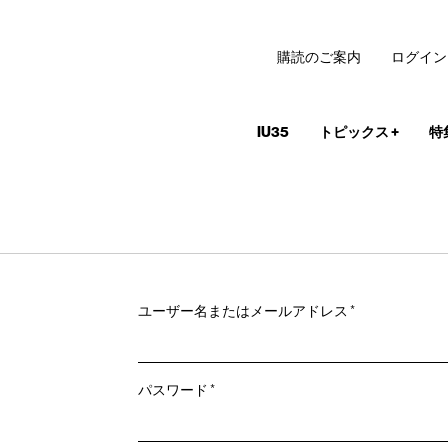
購読のご案内
ログイン
IU35
トピックス
+
特
必
ユーザー名またはメールアドレス
*
須
必
パスワード
*
須