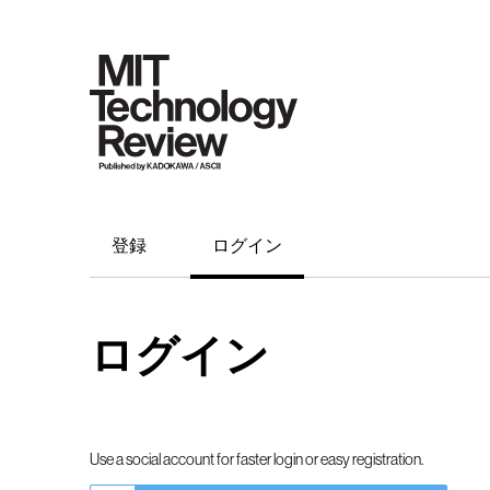
登録
ログイン
ログイン
Use a social account for faster login or easy registration.