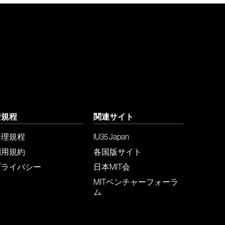
諸規程
関連サイト
倫理規程
IU35 Japan
利用規約
各国版サイト
プライバシー
日本MIT会
MITベンチャーフォーラ
ム