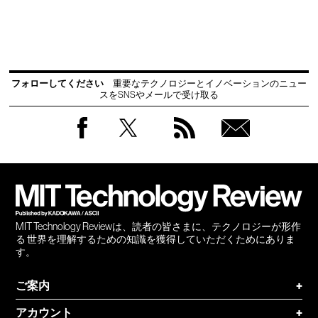
フォローしてください
重要なテクノロジーとイノベーションのニュー
スをSNSやメールで受け取る
Facebook
Twitter
RSS
無料
会員
登録
MIT Technology Reviewは、読者の皆さまに、テクノロジーが形作
る 世界を理解するための知識を獲得していただくためにありま
す。
ご案内
+
アカウント
+