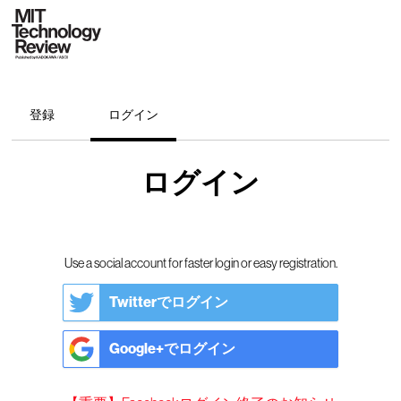
登録
ログイン
ログイン
Use a social account for faster login or easy registration.
Twitterでログイン
Google+でログイン