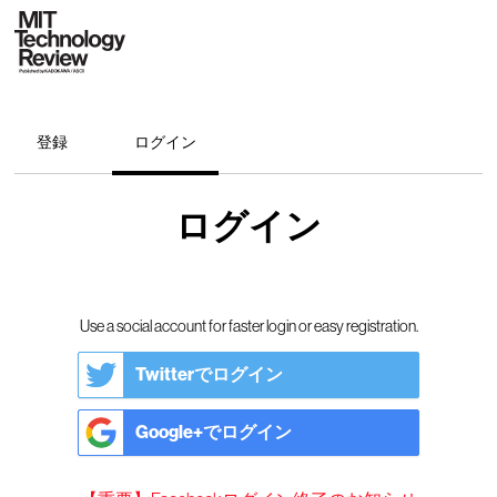
登録
ログイン
ログイン
Use a social account for faster login or easy registration.
Twitterでログイン
Google+でログイン