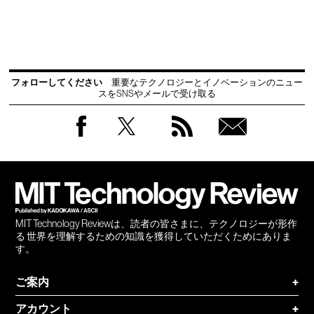
フォローしてください
重要なテクノロジーとイノベーションのニュー
スをSNSやメールで受け取る
Facebook
Twitter
RSS
無料
会員
登録
MIT Technology Reviewは、読者の皆さまに、テクノロジーが形作
る 世界を理解するための知識を獲得していただくためにありま
す。
ご案内
+
アカウント
+