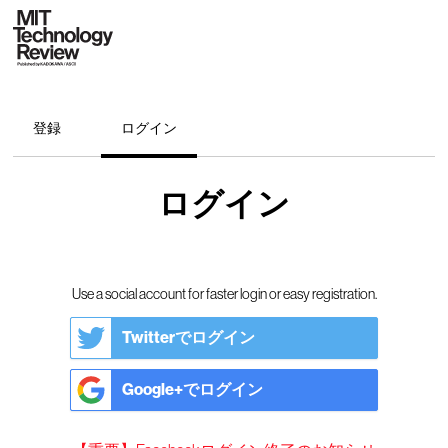
登録
ログイン
ログイン
Use a social account for faster login or easy registration.
Twitterでログイン
Google+でログイン