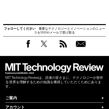
フォローしてください
重要なテクノロジーとイノベーションのニュー
スをSNSやメールで受け取る
Facebook
Twitter
RSS
無料
会員
登録
MIT Technology Reviewは、読者の皆さまに、テクノロジーが形作
る 世界を理解するための知識を獲得していただくためにありま
す。
ご案内
+
アカウント
+