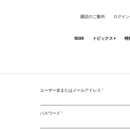
購読のご案内
ログイン
IU35
トピックス
+
特
必
ユーザー名またはメールアドレス
*
須
必
パスワード
*
須