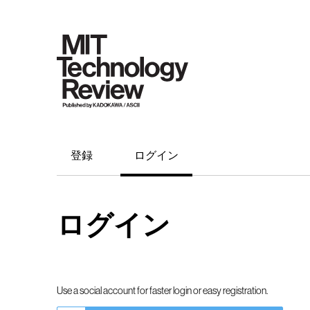
登録
ログイン
ログイン
Use a social account for faster login or easy registration.