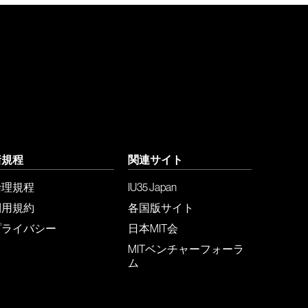
諸規程
関連サイト
倫理規程
IU35 Japan
利用規約
各国版サイト
プライバシー
日本MIT会
MITベンチャーフォーラ
ム