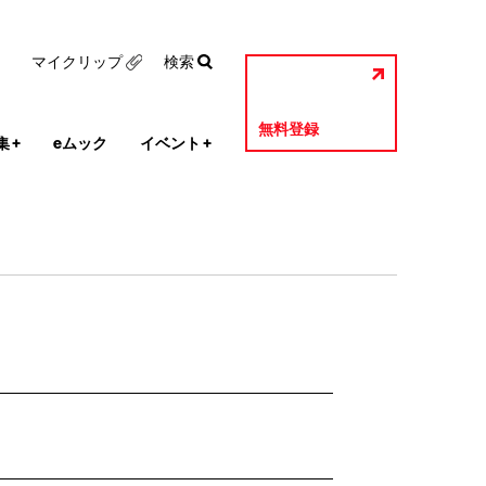
マイクリップ
検索
無料登録
集
+
eムック
イベント
+