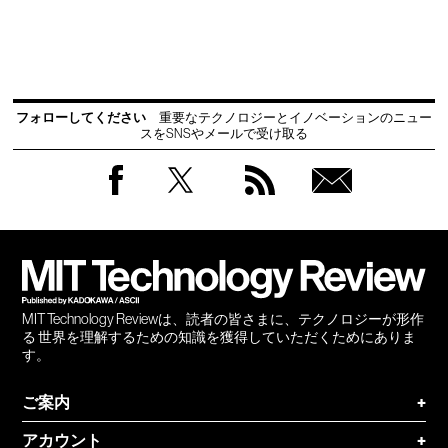
フォローしてください
重要なテクノロジーとイノベーションのニュー
スをSNSやメールで受け取る
Facebook
Twitter
RSS
無料
会員
登録
MIT Technology Reviewは、読者の皆さまに、テクノロジーが形作
る 世界を理解するための知識を獲得していただくためにありま
す。
ご案内
+
アカウント
+