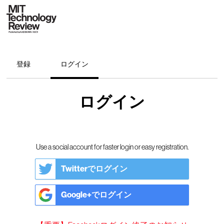
登録
ログイン
ログイン
Use a social account for faster login or easy registration.
Twitterでログイン
Google+でログイン