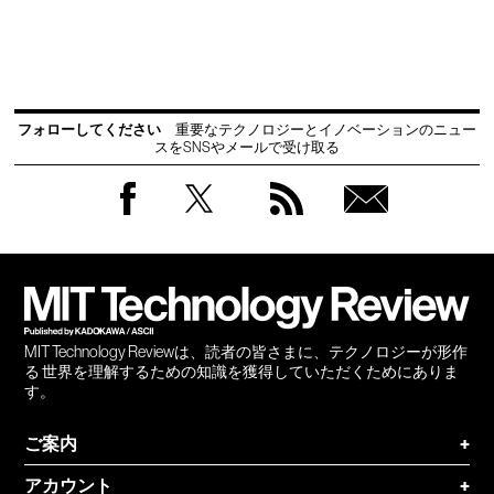
フォローしてください
重要なテクノロジーとイノベーションのニュー
スをSNSやメールで受け取る
Facebook
Twitter
RSS
無料
会員
登録
MIT Technology Reviewは、読者の皆さまに、テクノロジーが形作
る 世界を理解するための知識を獲得していただくためにありま
す。
ご案内
+
アカウント
+