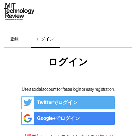
登録
ログイン
ログイン
Use a social account for faster login or easy registration.
Twitterでログイン
Google+でログイン