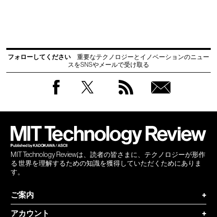
フォローしてください
重要なテクノロジーとイノベーションのニュー
スをSNSやメールで受け取る
Facebook
Twitter
RSS
無料
会員
登録
MIT Technology Reviewは、読者の皆さまに、テクノロジーが形作
る 世界を理解するための知識を獲得していただくためにありま
す。
ご案内
+
アカウント
+