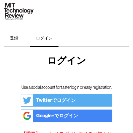
登録
ログイン
ログイン
Use a social account for faster login or easy registration.
Twitterでログイン
Google+でログイン