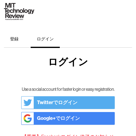
登録
ログイン
ログイン
Use a social account for faster login or easy registration.
Twitterでログイン
Google+でログイン