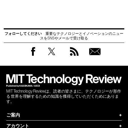
フォローしてください
重要なテクノロジーとイノベーションのニュー
スをSNSやメールで受け取る
Facebook
Twitter
RSS
無料
会員
登録
MIT Technology Reviewは、読者の皆さまに、テクノロジーが形作
る 世界を理解するための知識を獲得していただくためにありま
す。
ご案内
+
アカウント
+