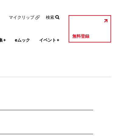
マイクリップ
検索
無料登録
集
+
eムック
イベント
+