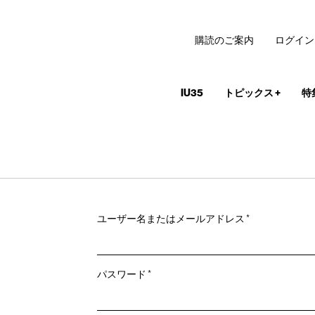
購読のご案内
ログイン
IU35
トピックス
+
特
必
ユーザー名またはメールアドレス
*
須
必
パスワード
*
須