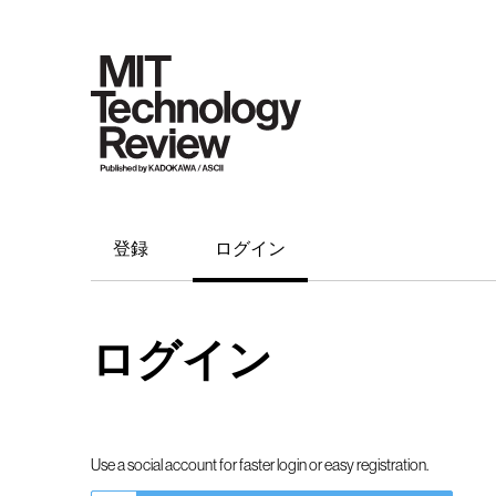
登録
ログイン
ログイン
Use a social account for faster login or easy registration.