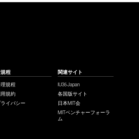
諸規程
関連サイト
倫理規程
IU35 Japan
利用規約
各国版サイト
プライバシー
日本MIT会
MITベンチャーフォーラ
ム