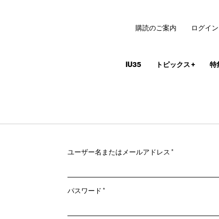
購読のご案内
ログイン
IU35
トピックス
+
特
必
ユーザー名またはメールアドレス
*
須
必
パスワード
*
須