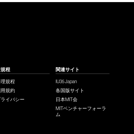
諸規程
関連サイト
倫理規程
IU35 Japan
利用規約
各国版サイト
プライバシー
日本MIT会
MITベンチャーフォーラ
ム