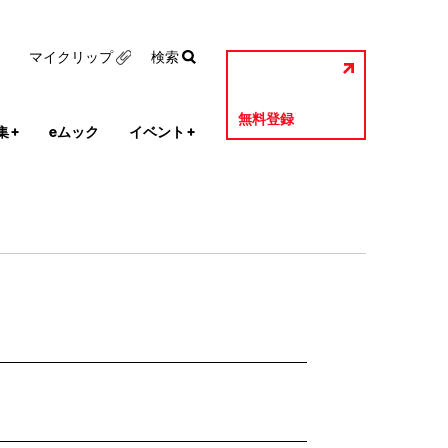
マイクリップ
検索
無料登録
集
+
eムック
イベント
+