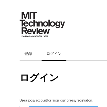
登録
ログイン
ログイン
Use a social account for faster login or easy registration.