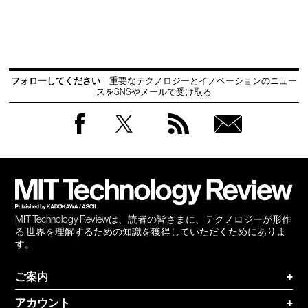
フォローしてください
重要なテクノロジーとイノベーションのニュー
スをSNSやメールで受け取る
Facebook
Twitter
RSS
無料
会員
登録
MIT Technology Reviewは、読者の皆さまに、テクノロジーが形作
る 世界を理解するための知識を獲得していただくためにありま
す。
ご案内
+
アカウント
+