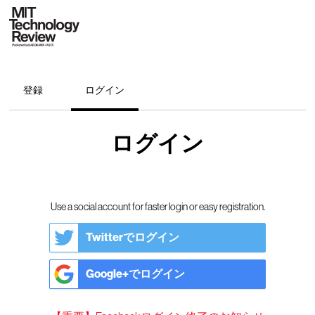
登録
ログイン
ログイン
Use a social account for faster login or easy registration.
Twitterでログイン
Google+でログイン