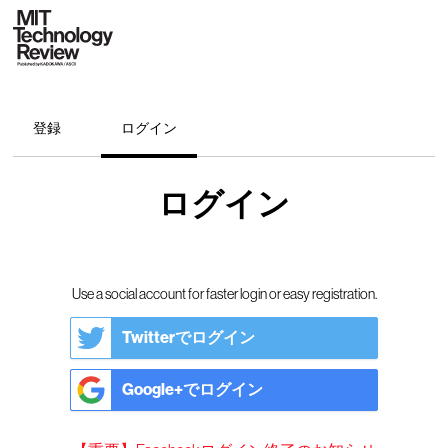
登録
ログイン
ログイン
Use a social account for faster login or easy registration.
Twitterでログイン
Google+でログイン