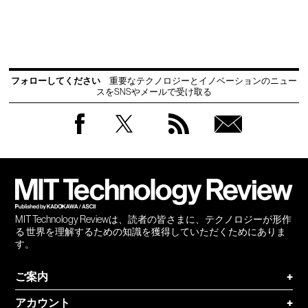
フォローしてください
重要なテクノロジーとイノベーションのニュー
スをSNSやメールで受け取る
Facebook
Twitter
RSS
無料
会員
登録
MIT Technology Reviewは、読者の皆さまに、テクノロジーが形作
る 世界を理解するための知識を獲得していただくためにありま
す。
ご案内
+
アカウント
+