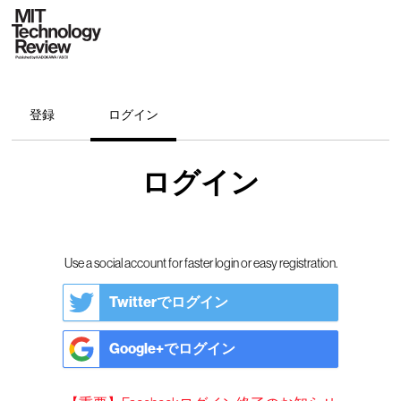
登録
ログイン
ログイン
Use a social account for faster login or easy registration.
Twitterでログイン
Google+でログイン