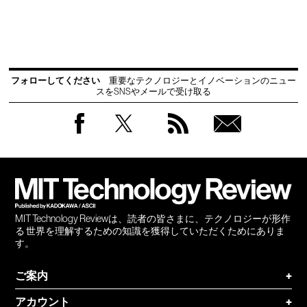
フォローしてください
重要なテクノロジーとイノベーションのニュー
スをSNSやメールで受け取る
Facebook
Twitter
RSS
無料
会員
登録
MIT Technology Reviewは、読者の皆さまに、テクノロジーが形作
る 世界を理解するための知識を獲得していただくためにありま
す。
ご案内
+
アカウント
+