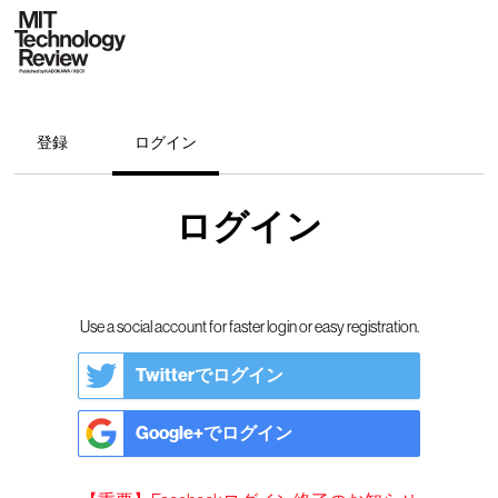
登録
ログイン
ログイン
Use a social account for faster login or easy registration.
Twitterでログイン
Google+でログイン