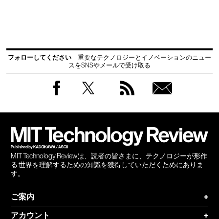
フォローしてください
重要なテクノロジーとイノベーションのニュー
スをSNSやメールで受け取る
Facebook
Twitter
RSS
無料
会員
登録
MIT Technology Reviewは、読者の皆さまに、テクノロジーが形作
る 世界を理解するための知識を獲得していただくためにありま
す。
ご案内
+
アカウント
+