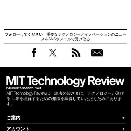
フォローしてください
重要なテクノロジーとイノベーションのニュー
スをSNSやメールで受け取る
Facebook
Twitter
RSS
無料
会員
登録
MIT Technology Reviewは、読者の皆さまに、テクノロジーが形作
る 世界を理解するための知識を獲得していただくためにありま
す。
ご案内
+
アカウント
+