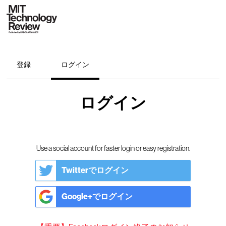
登録
ログイン
ログイン
Use a social account for faster login or easy registration.
Twitterでログイン
Google+でログイン