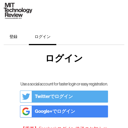
登録
ログイン
ログイン
Use a social account for faster login or easy registration.
Twitterでログイン
Google+でログイン