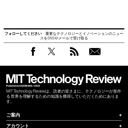
フォローしてください
重要なテクノロジーとイノベーションのニュー
スをSNSやメールで受け取る
Facebook
Twitter
RSS
無料
会員
登録
MIT Technology Reviewは、読者の皆さまに、テクノロジーが形作
る 世界を理解するための知識を獲得していただくためにありま
す。
ご案内
+
アカウント
+