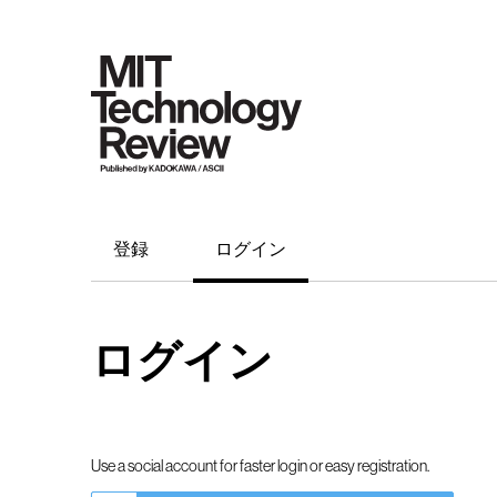
登録
ログイン
ログイン
Use a social account for faster login or easy registration.