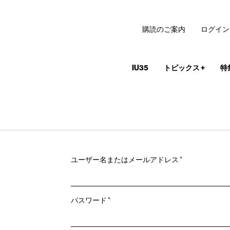
購読のご案内
ログイン
IU35
トピックス
+
特
必
ユーザー名またはメールアドレス
*
須
必
パスワード
*
須