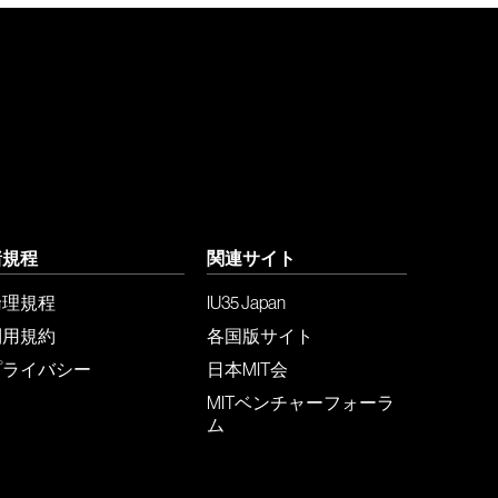
諸規程
関連サイト
倫理規程
IU35 Japan
利用規約
各国版サイト
プライバシー
日本MIT会
MITベンチャーフォーラ
ム