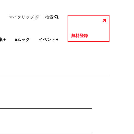
マイクリップ
検索
無料登録
集
+
eムック
イベント
+