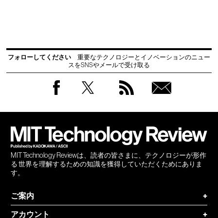
フォローしてください
重要なテクノロジーとイノベーションのニュー
スをSNSやメールで受け取る
Facebook
Twitter
RSS
無料
会員
登録
MIT Technology Reviewは、読者の皆さまに、テクノロジーが形作
る 世界を理解するための知識を獲得していただくためにありま
す。
ご案内
+
アカウント
+