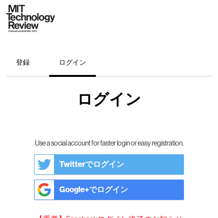
登録
ログイン
ログイン
Use a social account for faster login or easy registration.
Twitterでログイン
Google+でログイン