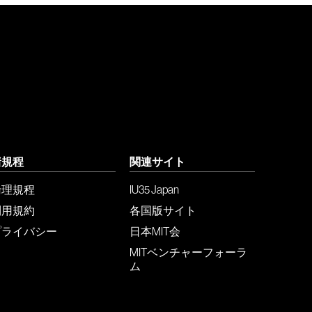
諸規程
関連サイト
倫理規程
IU35 Japan
利用規約
各国版サイト
プライバシー
日本MIT会
MITベンチャーフォーラ
ム