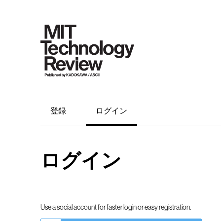
登録
ログイン
ログイン
Use a social account for faster login or easy registration.