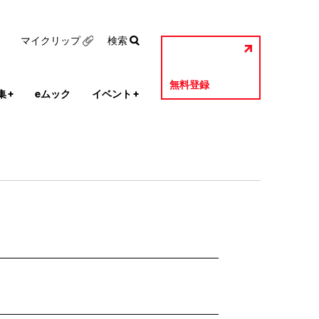
マイクリップ
検索
無料登録
集
+
eムック
イベント
+