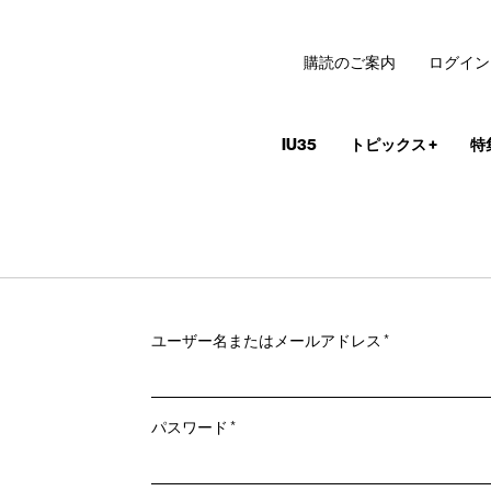
購読のご案内
ログイン
IU35
トピックス
+
特
必
ユーザー名またはメールアドレス
*
須
必
パスワード
*
須