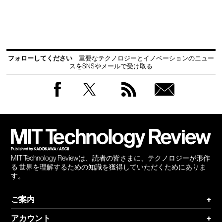
フォローしてください
重要なテクノロジーとイノベーションのニュー
スをSNSやメールで受け取る
Facebook
Twitter
RSS
無料
会員
登録
MIT Technology Reviewは、読者の皆さまに、テクノロジーが形作
る 世界を理解するための知識を獲得していただくためにありま
す。
ご案内
+
アカウント
+