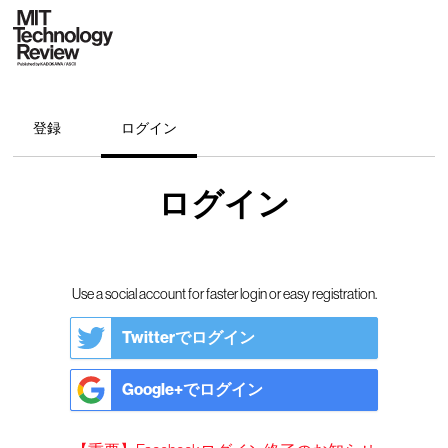
登録
ログイン
ログイン
Use a social account for faster login or easy registration.
Twitterでログイン
Google+でログイン