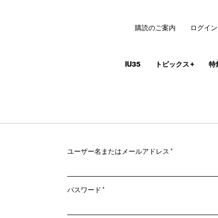
購読のご案内
ログイン
IU35
トピックス
+
特
必
ユーザー名またはメールアドレス
*
須
必
パスワード
*
須