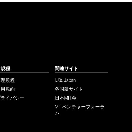
諸規程
関連サイト
倫理規程
IU35 Japan
利用規約
各国版サイト
プライバシー
日本MIT会
MITベンチャーフォーラ
ム