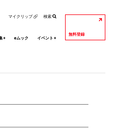
マイクリップ
検索
無料登録
集
+
eムック
イベント
+