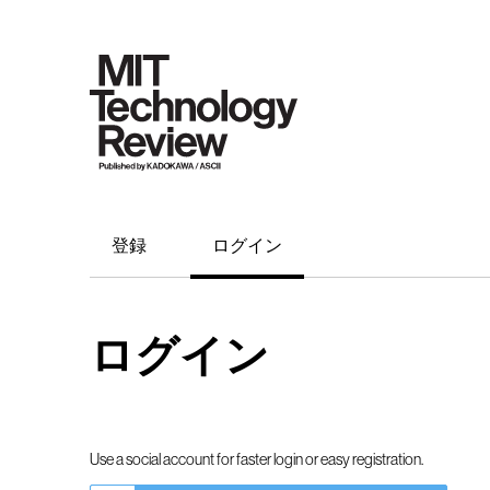
登録
ログイン
ログイン
Use a social account for faster login or easy registration.