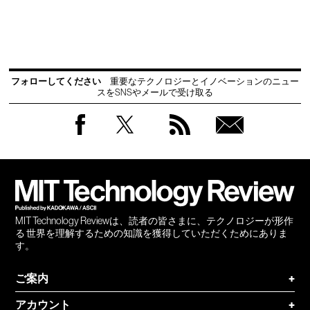
フォローしてください
重要なテクノロジーとイノベーションのニュー
スをSNSやメールで受け取る
Facebook
Twitter
RSS
無料
会員
登録
MIT Technology Reviewは、読者の皆さまに、テクノロジーが形作
る 世界を理解するための知識を獲得していただくためにありま
す。
ご案内
+
アカウント
+