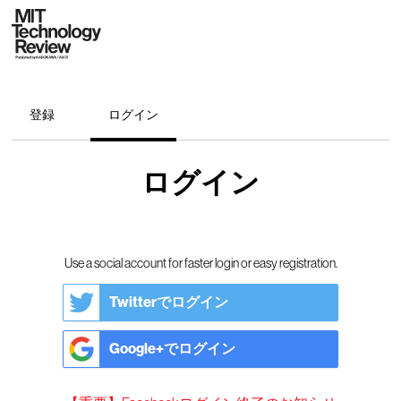
登録
ログイン
ログイン
Use a social account for faster login or easy registration.
Twitterでログイン
Google+でログイン