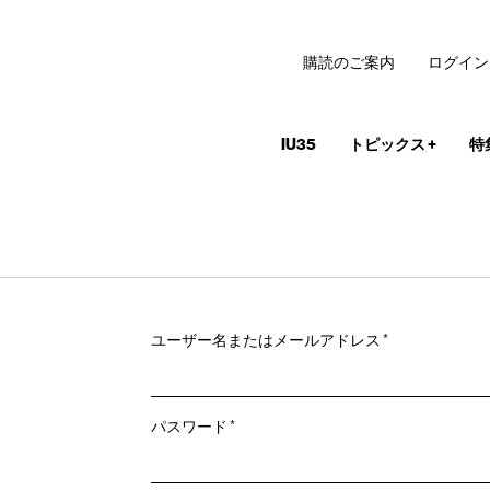
購読のご案内
ログイン
IU35
トピックス
+
特
必
ユーザー名またはメールアドレス
*
須
必
パスワード
*
須