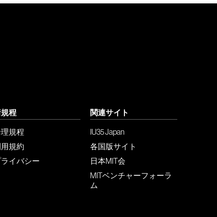
諸規程
関連サイト
倫理規程
IU35 Japan
利用規約
各国版サイト
プライバシー
日本MIT会
MITベンチャーフォーラ
ム