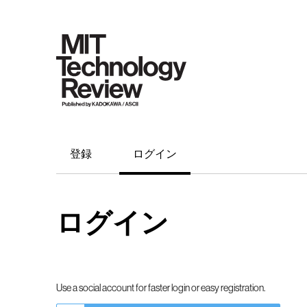
登録
ログイン
ログイン
Use a social account for faster login or easy registration.