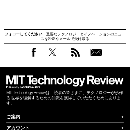
フォローしてください
重要なテクノロジーとイノベーションのニュー
スをSNSやメールで受け取る
Facebook
Twitter
RSS
無料
会員
登録
MIT Technology Reviewは、読者の皆さまに、テクノロジーが形作
る 世界を理解するための知識を獲得していただくためにありま
す。
ご案内
+
アカウント
+