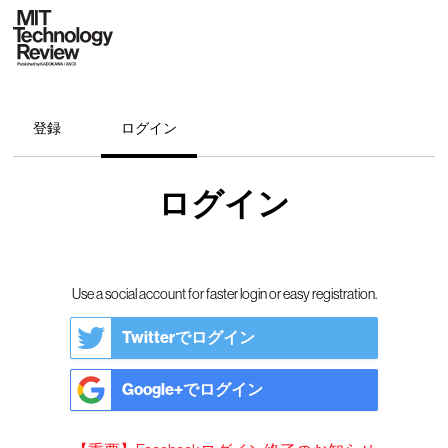
登録
ログイン
ログイン
Use a social account for faster login or easy registration.
Twitterでログイン
Google+でログイン