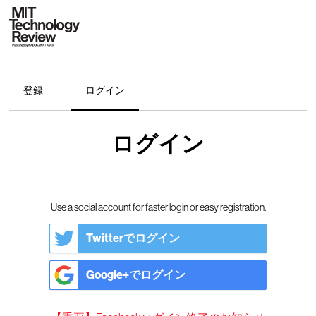
登録
ログイン
ログイン
Use a social account for faster login or easy registration.
Twitterでログイン
Google+でログイン