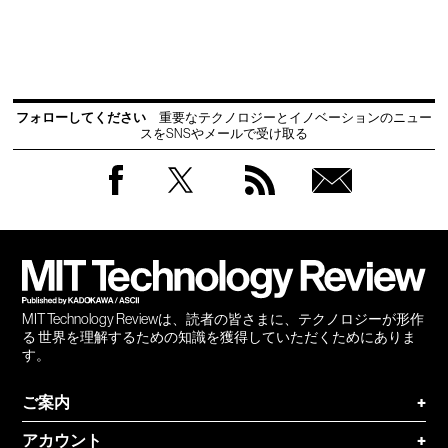
フォローしてください
重要なテクノロジーとイノベーションのニュー
スをSNSやメールで受け取る
Facebook
Twitter
RSS
無料
会員
登録
MIT Technology Reviewは、読者の皆さまに、テクノロジーが形作
る 世界を理解するための知識を獲得していただくためにありま
す。
ご案内
+
アカウント
+