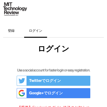
登録
ログイン
ログイン
Use a social account for faster login or easy registration.
Twitterでログイン
Google+でログイン