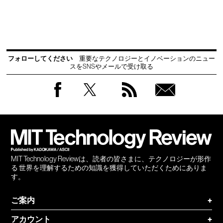
フォローしてください
重要なテクノロジーとイノベーションのニュー
スをSNSやメールで受け取る
Facebook
Twitter
RSS
無料
会員
登録
MIT Technology Reviewは、読者の皆さまに、テクノロジーが形作
る 世界を理解するための知識を獲得していただくためにありま
す。
ご案内
+
アカウント
+